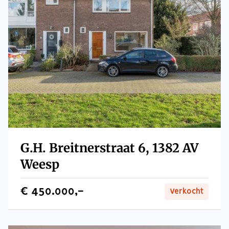
servicekosten is € 44,54 per maand
– Cv-installatie (Vaillant CW3, 2021)
– Airconditioning aanwezig
– Oplevering: in overleg
G.H. Breitnerstraat 6, 1382 AV
Weesp
€ 450.000,-
Verkocht