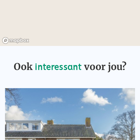
hand-/regendouche, dakraam, design radiator en een
toilet.
Kortom, een licht en modern appartement, met een
praktische indeling en gelegen op een rustige en
kindvriendelijke locatie in Weesp.
Bijzonderheden:
– Woonoppervlakte: 51,1 m2 (meetrapport aanwezig)
Ook
voor jou?
interessant
– Energielabel C
– Bouwjaar: 1983
– Rustige en centrale ligging in woonwijk Aetsveld van
Weesp
– Gelegen op de 2e verdieping van een kleinschalig en
verzorgd woongebouw
– 1 ruime slaapkamer
– Zonnig terras op het zuidwesten
– Beneden berging (5 m2)
– Actieve en gezonde VVE, het bedrag aan