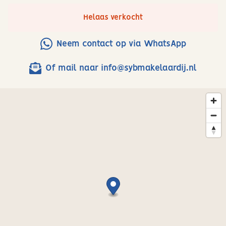
Tweede verdieping: De royale woonkamer is, net als de
keuken en de slaapkamer, afgewerkt met een nette en
Helaas verkocht
neutrale laminaatvloer. Kenmerkend voor de
woonkamer is de hoeveelheid licht en het prettige
Neem contact op via WhatsApp
uitzicht naar buiten toe. De keuken bevindt zich aan de
rechterkant van de woonkamer. Het gaat om een
Of mail naar info@sybmakelaardij.nl
moderne keuken voorzien van de volgende A-merk
inbouwapparatuur; 4-pits gaskookplaat met wok
brander, afzuigkap, vaatwasser, combi-oven en een
koel-/vriescombinatie. Verder beschikt de keuken over
een handig uitklapbaar gedeelte van het
aanrechtblad. Tegenover de keuken bevindt zich een
thuiswerkpek met een op maat gemaakt bureau.
Via een schuifdeur bereik je slaapkamer, badkamer en
een bergkast. De slaapkamer is ruim van formaat en
beschikt over een groot dakraam. De badkamer is
stijlvol gemoderniseerd en is voorzien van een
wastafelmeubel met spiegelkast, inloopdouche met