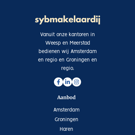
– Gelegen op de 1e en 2e verdieping van een verzorgd
pand
– Woonoppervlakte: ca. 94 m² (meetrapport
aanwezig)
– Energielabel C | Cv-ketel (Vaillant, 2019)
Vanuit onze kantoren in
– Luxe keuken met hoogwaardige apparatuur
Weesp en Meerstad
– Visgraatvloer op de 1e verdieping
bedienen wij Amsterdam
– Kleinschalige VvE bestaande uit twee leden. De VvE
is opgericht en is vanaf nu actief
en regio en Groningen en
– Oplevering in overleg
regio.
Dit is jouw kans
Een woning als deze – met uitzicht op het water, luxe
afwerking en een toplocatie – komt zelden op de
Aanbod
markt. Ben jij klaar om het ultieme stadsleven te
combineren met comfort en rust? Plan snel een
Amsterdam
bezichtiging en laat je verrassen door deze unieke
Groningen
bovenwoning in Utrecht.
Haren