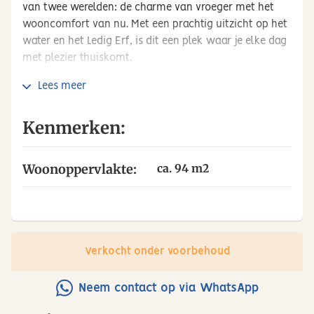
van twee werelden: de charme van vroeger met het
wooncomfort van nu. Met een prachtig uitzicht op het
water en het Ledig Erf, is dit een plek waar je elke dag
met plezier thuiskomt.
Rust en reuring binnen handbereik
Lees meer
De woning ligt aan een rustige, opnieuw ingerichte
straat met eenrichtingsverkeer en voldoende
Kenmerken:
parkeergelegenheid. Voor de deur kijk je uit over het
vaarwater van de stadssingel. Je woont hier heerlijk
Woonoppervlakte:
ca. 94 m2
rustig, terwijl de levendigheid van de stad zich
letterlijk om de hoek bevindt. Deze buurt heeft zich in
de afgelopen jaren ontwikkeld tot een van de
populairste plekken van Utrecht: een bruisende wijk
met historie, karakter en alles wat je nodig hebt op
Verkocht onder voorbehoud
loop- of fietsafstand:
– Ledig Erf – 1 min. lopen
Neem contact op via WhatsApp
– Twijnstraat (winkels, horeca) – 3 min. lopen
– Station Vaartsche Rijn – 3 min. lopen