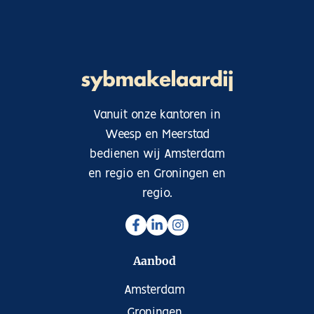
Eerste verdieping: Overloop, drie ruime slaapkamers en
een badkamer met inloopdouche, wastafelmeubel en
tweede toilet.
Tweede verdieping: Twee extra slaapkamers, tweede
badkamer (aangelegd in 2023), aparte wasruimte en
extra bergruimte.
Vanuit onze kantoren in
Kenmerken op een rij
– Bouwjaar: 2006
Weesp en Meerstad
– Woonoppervlakte: ca. 147 m²
bedienen wij Amsterdam
– Perceel: 123 m²
en regio en Groningen en
– Inhoud: ca. 536 m³
regio.
– Energielabel A + 8 zonnepanelen
– 5 slaapkamers | 2 badkamers
– Nieuwe cv-installatie (Intergas, 2025)
– Vliering en inpandige berging/wasruimte
Aanbod
– Gratis parkeren voor de deur
– Oplevering in overleg
Amsterdam
Deze woning biedt het beste van twee werelden: luxe
Groningen