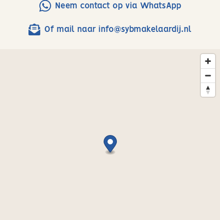
volledig nieuw is aangelegd, beide met inloopdouche
Neem contact op via WhatsApp
en modern sanitair.
– Zonnige tuin op het noordoosten met houten
Of mail naar info@sybmakelaardij.nl
berging, achterom en directe toegang tot een rustig
speelplein.
– Zeer energiezuinig dankzij energielabel A, 8
zonnepanelen en een nieuwe cv-installatie (2025).
– Alles is met zorg afgewerkt: glad gestuukte wanden,
PVC-vloeren, glasvezelaansluiting en extra
opbergruimte via de vliering.
Wonen in Uitgeest: dorpsrust met stadse verbinding
Uitgeest is een karakteristiek dorp met een warme,
sociale gemeenschap, omringd door natuur, water en
volop recreatiemogelijkheden. Ideaal voor gezinnen die
de rust van het dorpsleven willen combineren met de
bereikbaarheid van de stad. Deze woning ligt aan een
rustige straat met alleen bestemmingsverkeer. Veilig
en rustig wonen dus. En alles wat je nodig hebt, ligt