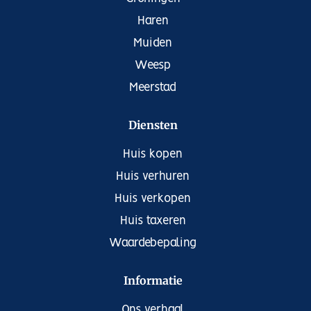
en comfort in een rustige, kindvriendelijke omgeving
Haren
met alle voorzieningen binnen handbereik.
Muiden
Benieuwd geworden? Plan vandaag nog een
bezichtiging in en laat je verrassen!
Weesp
Meerstad
Diensten
Huis kopen
Huis verhuren
Huis verkopen
Huis taxeren
Waardebepaling
Informatie
Ons verhaal