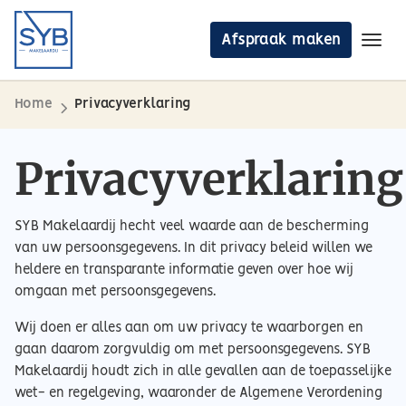
Afspraak maken
Toggl
Ga naar de inhoud
Aanbod
Home
Privacyverklaring
Diensten
Privacyverklaring
Waardepaling
SYB Makelaardij hecht veel waarde aan de bescherming
Over ons
van uw persoonsgegevens. In dit privacy beleid willen we
heldere en transparante informatie geven over hoe wij
Blog
omgaan met persoonsgegevens.
Afspraak maken
Wij doen er alles aan om uw privacy te waarborgen en
gaan daarom zorgvuldig om met persoonsgegevens. SYB
Makelaardij houdt zich in alle gevallen aan de toepasselijke
wet- en regelgeving, waaronder de Algemene Verordening