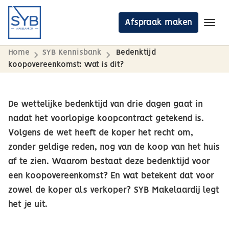
Afspraak maken
Toggl
Ga naar de inhoud
Home
SYB Kennisbank
Bedenktijd
Aanbod
koopovereenkomst: Wat is dit?
Diensten
De wettelijke bedenktijd van drie dagen gaat in
Waardepaling
nadat het voorlopige koopcontract getekend is.
Over ons
Volgens de wet heeft de koper het recht om,
zonder geldige reden, nog van de koop van het huis
Blog
af te zien. Waarom bestaat deze bedenktijd voor
een koopovereenkomst? En wat betekent dat voor
Afspraak maken
zowel de koper als verkoper? SYB Makelaardij legt
het je uit.