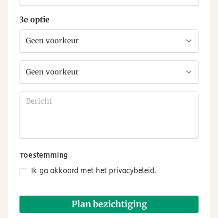
deel
3e optie
3e
voorkeur
3e
voorkeur
deel
Bericht
Toestemming
Ik ga akkoord met het privacybeleid.