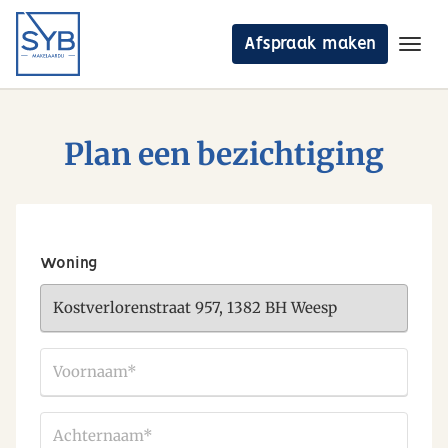
Afspraak maken
Toggl
Ga naar de inhoud
Aanbod
Plan een bezichtiging
Diensten
Waardepaling
Over ons
Woning
Blog
Afspraak maken
Voornaam
*
Achternaam
*